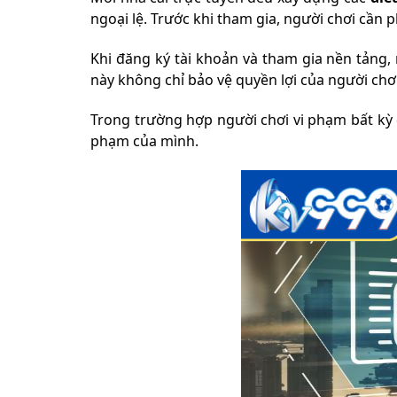
ngoại lệ. Trước khi tham gia, người chơi cần 
Khi đăng ký tài khoản và tham gia nền tảng,
này không chỉ bảo vệ quyền lợi của người chơ
Trong trường hợp người chơi vi phạm bất kỳ đ
phạm của mình.