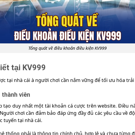
Tổng quát về điều khoản điều kiện KV999
tiết tại KV999
ợc tại nhà cái à người chơi cần nắm vững để tối ưu hóa trả
 thành viên
 tạo duy nhất một tài khoản cá cược trên website. Điều nà
 Người chơi cần đảm bảo đáp ứng đầy đủ các yêu cầu về độ 
 tuyến tại nhà cái.
hệ thống phải là thông tin chính chủ, hợp lệ và chưa từng 