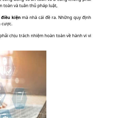
n toàn và tuân thủ pháp luật,
 điều kiện
mà nhà cái đề ra. Những quy định
 cược.
phải chịu trách nhiệm hoàn toàn về hành vi vi