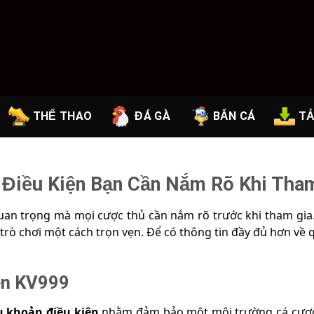
THỂ THAO
ĐÁ GÀ
BẮN CÁ
TẢ
 Điều Kiện Bạn Cần Nắm Rõ Khi Tha
uan trọng mà mọi cược thủ cần nắm rõ trước khi tham gia. 
 trò chơi một cách trọn vẹn. Để có thông tin đầy đủ hơn về
iện KV999
u khoản điều kiện
nhằm đảm bảo một môi trường cá cược 