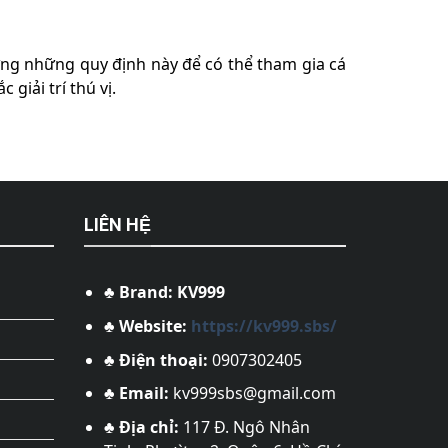
ng những quy định này để có thể tham gia cá
giải trí thú vị.
LIÊN HỆ
♣ Brand: KV999
♣ Website:
https://kv999.sbs/
♣ Điện thoại:
0907302405
♣ Email:
kv999sbs@gmail.com
♣ Địa chỉ:
117 Đ. Ngô Nhân