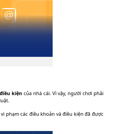
điều kiện
của nhà cái. Vì vậy, người chơi phải
uật.
g vi phạm các điều khoản và điều kiện đã được