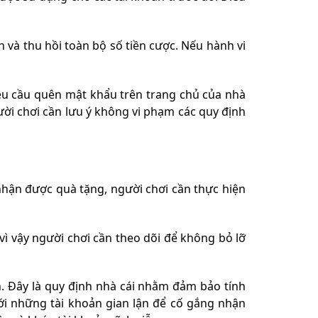
n và thu hồi toàn bộ số tiền cược. Nếu hành vi
êu cầu quên mật khẩu trên trang chủ của nhà
ười chơi cần lưu ý không vi phạm các quy định
 nhận được quà tặng, người chơi cần thực hiện
vì vậy người chơi cần theo dõi để không bỏ lỡ
h. Đây là quy định nhà cái nhằm đảm bảo tính
với những tài khoản gian lận để cố gắng nhận