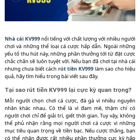
Nhà cái KV999
nổi tiếng với chất lượng với nhiều người
chơi và những thể loại cá cược hấp dẫn. Ngoài những
yếu tố thu hút này, những phần thưởng tới từ đặt cược
chắc chắn sẽ luôn tuyệt vời. Nếu bạn đã chơi tại nhà cái
nhưng chưa biết cách
rút tiền KV999
làm sao cho hiệu
quả, hãy tìm hiểu trong bài viết sau đây.
Tại sao rút tiền KV999 lại cực kỳ quan trọng?
Mỗi người chọn chơi cá cược, đá gà vì nhiều nguyên
nhân khác nhau. Có thể là vì đam mê, thậm chí có
người chơi chỉ để giải trí, giết thời gian. Tuy vậy, không
thể phủ nhận rằng mọi người chơi cá cược vì những
mục tiêu quan trọng về tiền bạc. Nếu cược thắng, bạn
có thể nhận được rất nhiều phần thưởng cực kỳ hấp