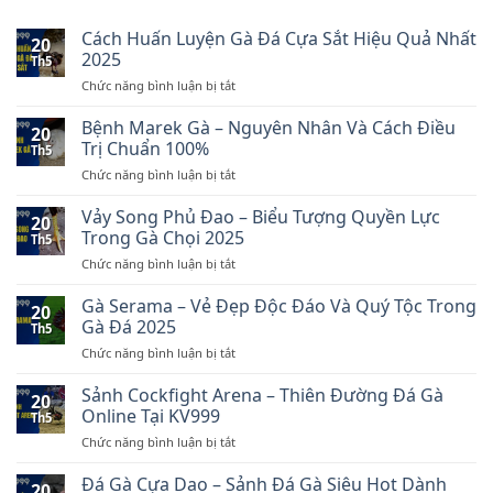
Cách Huấn Luyện Gà Đá Cựa Sắt Hiệu Quả Nhất
20
2025
Th5
ở
Chức năng bình luận bị tắt
Cách
Huấn
Bệnh Marek Gà – Nguyên Nhân Và Cách Điều
20
Luyện
Trị Chuẩn 100%
Th5
Gà
Đá
ở
Chức năng bình luận bị tắt
Cựa
Bệnh
Sắt
Marek
Vảy Song Phủ Đao – Biểu Tượng Quyền Lực
20
Hiệu
Gà
Trong Gà Chọi 2025
Th5
Quả
–
Nhất
Nguyên
ở
Chức năng bình luận bị tắt
2025
Nhân
Vảy
Và
Song
Gà Serama – Vẻ Đẹp Độc Đáo Và Quý Tộc Trong
20
Cách
Phủ
Gà Đá 2025
Th5
Điều
Đao
Trị
–
ở
Chức năng bình luận bị tắt
Chuẩn
Biểu
Gà
100%
Tượng
Serama
Sảnh Cockfight Arena – Thiên Đường Đá Gà
20
Quyền
–
Online Tại KV999
Th5
Lực
Vẻ
Trong
Đẹp
ở
Chức năng bình luận bị tắt
Gà
Độc
Sảnh
Chọi
Đáo
Cockfight
Đá Gà Cựa Dao – Sảnh Đá Gà Siêu Hot Dành
20
2025
Và