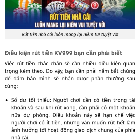
Rút tiền nhà cái luôn mang lại niềm tui tuyệt vời
Điều kiện rút tiền KV999 bạn cần phải biết
Việc rút tiền chắc chắn sẽ cần nhiều điều kiện quan
trọng kèm theo. Do vậy, bạn cần phải nắm bắt chúng
để đảm bảo mình sẽ nhận được phần thưởng sau
cùng:
Số dư tối thiểu: Người chơi cần có tiền trong tài
khoản và sau khi rút xong, cần phải có một khoản
nữa dự phòng. Điều khoản này sẽ hạn chế việc
người chơi có ít tiền, nhưng vẫn muốn rút hết làm
ảnh hưởng tới hoạt động giao dịch chung của phía
nhà cái.