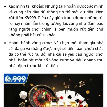
Xác minh tài khoản: Những tài khoản được xác minh
và cung cấp đầy đủ thông tin thì mới đủ điều kiện
rút tiền KV999
. Điều này giúp tránh được những rủi
ro hay nhầm lẫn trong tương lai, cũng như đảm bảo
răng người chơi chính là bên muốn rút tiền chứ
không phải bất cứ ai khác.
Hoàn thành vòng cược: Nếu bạn mới tham gia nhà
cái đá gà và thắng được một số tiền, bạn chưa chắc
đã có thể rút ra. Bởi nhà cái sẽ yêu cầu người chơi
phải hoàn tất một số vòng cược và tiêu doanh thu
nhất định trước khi rút tiền.