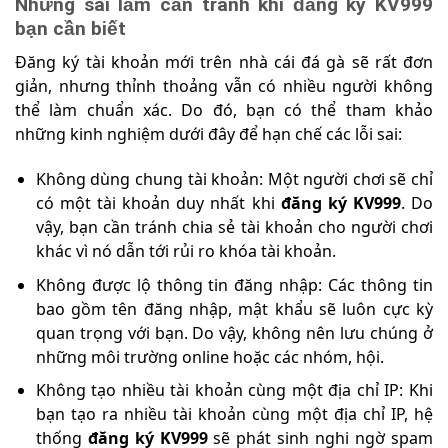
Những sai lầm cần tránh khi đăng ký KV999
bạn cần biết
Đăng ký tài khoản mới trên nhà cái đá gà sẽ rất đơn
giản, nhưng thỉnh thoảng vẫn có nhiều người không
thể làm chuẩn xác. Do đó, bạn có thể tham khảo
những kinh nghiệm dưới đây để hạn chế các lỗi sai:
Không dùng chung tài khoản: Một người chơi sẽ chỉ
có một tài khoản duy nhất khi
đăng ký KV999
. Do
vậy, bạn cần tránh chia sẻ tài khoản cho người chơi
khác vì nó dẫn tới rủi ro khóa tài khoản.
Không được lộ thông tin đăng nhập: Các thông tin
bao gồm tên đăng nhập, mật khẩu sẽ luôn cực kỳ
quan trọng với bạn. Do vậy, không nên lưu chúng ở
những môi trường online hoặc các nhóm, hội.
Không tạo nhiều tài khoản cùng một địa chỉ IP: Khi
bạn tạo ra nhiều tài khoản cùng một địa chỉ IP, hệ
thống
đăng ký KV999
sẽ phát sinh nghi ngờ spam