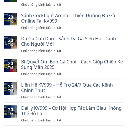
Trị
–
ở
Chức năng bình luận bị tắt
Chuẩn
Biểu
Gà
100%
Tượng
Serama
Sảnh Cockfight Arena – Thiên Đường Đá Gà
20
Quyền
–
Online Tại KV999
Th5
Lực
Vẻ
Trong
Đẹp
ở
Chức năng bình luận bị tắt
Gà
Độc
Sảnh
Chọi
Đáo
Cockfight
Đá Gà Cựa Dao – Sảnh Đá Gà Siêu Hot Dành
20
2025
Và
Arena
Cho Người Mới
Th5
Quý
–
Tộc
Thiên
ở
Chức năng bình luận bị tắt
Trong
Đường
Đá
Gà
Đá
Gà
Bí Quyết Om Bóp Gà Chọi – Cách Giúp Chiến Kê
20
Đá
Gà
Cựa
Sung Mãn 2025
Th5
2025
Online
Dao
Tại
–
ở
Chức năng bình luận bị tắt
KV999
Sảnh
Bí
Đá
Quyết
Liên Hệ KV999 – Hỗ Trợ 24/7 Qua Các Kênh
20
Gà
Om
Chính Thức
Th5
Siêu
Bóp
Hot
Gà
ở
Chức năng bình luận bị tắt
Dành
Chọi
Liên
Cho
–
Hệ
Đại lý KV999 – Cơ Hội Hợp Tác Làm Giàu Không
20
Người
Cách
KV999
Thể Bỏ Lỡ
Th5
Mới
Giúp
–
Chiến
Hỗ
ở
Chức năng bình luận bị tắt
Kê
Trợ
Đại