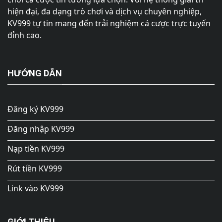
hiện
đại,
đa
dạng
trò
chơi
và
dịch
vụ
chuyên
nghiệp,
KV999 tự tin
mang
đến
trải
nghiệm
cá
cược
trực
tuyến
đỉnh
cao.
HƯỚNG DẪN
Đăng ký KV999
Đăng nhập KV999
Nạp tiền KV999
Rút tiền KV999
Link vào KV999
GIỚI THIỆU