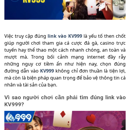
Việc truy cập đúng
link vào KV999
là yếu tố then chốt
giúp người chơi tham gia cá cược đá gà, casino trực
tuyến hay thể thao một cách nhanh chóng, an toàn và
mượt mà. Trong bối cảnh mạng internet đầy rẫy
những nguy cơ tiềm ẩn như hiện nay, chọn đúng
đường dẫn vào
KV999
không chỉ đơn thuần là tiện lợi,
mà còn là biện pháp quan trọng để bảo vệ thông tin cá
nhân và tài sản của bạn.
Vì sao người chơi cần phải tìm đúng link vào
KV999?