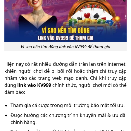
Vì sao nên tìm đúng link vào KV999 để tham gia
Hiện nay có rất nhiều đường dẫn tràn lan trên internet,
khiến người chơi dễ bị bối rối hoặc thậm chí truy cập
nhầm vào các trang web mạo danh. Chỉ khi truy cập
đúng
link vào KV999
chính thức, người chơi mới có thể
đảm bảo:
Tham gia cá cược trong môi trường bảo mật tối ưu.
Được hưởng các chương trình khuyến mãi & ưu đãi
chính hãng.