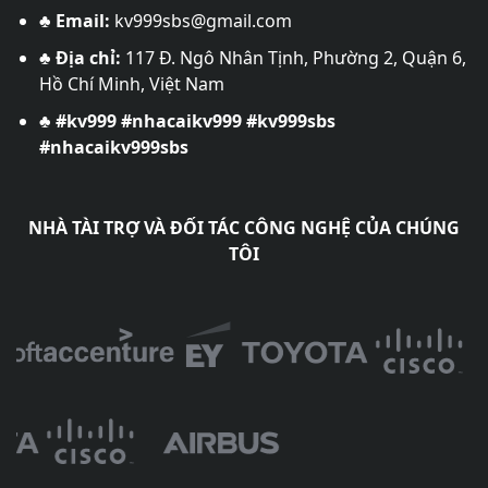
♣ Email:
kv999sbs@gmail.com
♣ Địa chỉ:
117 Đ. Ngô Nhân Tịnh, Phường 2, Quận 6,
Hồ Chí Minh, Việt Nam
♣ #kv999 #nhacaikv999 #kv999sbs
#nhacaikv999sbs
NHÀ TÀI TRỢ VÀ ĐỐI TÁC CÔNG NGHỆ CỦA CHÚNG
TÔI