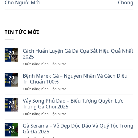
Cho Người Mới
Chóng
TIN TỨC MỚI
Cách Huấn Luyện Gà Đá Cựa Sắt Hiệu Quả Nhất
20
2025
Th5
ở
Chức năng bình luận bị tắt
Cách
Huấn
Bệnh Marek Gà – Nguyên Nhân Và Cách Điều
20
Luyện
Trị Chuẩn 100%
Th5
Gà
Đá
ở
Chức năng bình luận bị tắt
Cựa
Bệnh
Sắt
Marek
Vảy Song Phủ Đao – Biểu Tượng Quyền Lực
20
Hiệu
Gà
Trong Gà Chọi 2025
Th5
Quả
–
Nhất
Nguyên
ở
Chức năng bình luận bị tắt
2025
Nhân
Vảy
Và
Song
Gà Serama – Vẻ Đẹp Độc Đáo Và Quý Tộc Trong
20
Cách
Phủ
Gà Đá 2025
Th5
Điều
Đao
Trị