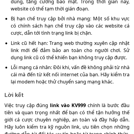
dùng, tăng cường bảo mật. Trong thời gian này,
website có thể tạm thời gián đoạn.
Bị hạn chế truy cập bởi nhà mạng: Một số khu vực
có chính sách hạn chế truy cập vào các website cá
cược, dẫn tới tình trạng link bị chặn.
Link cũ hết hạn: Trang web thường xuyên cập nhật
link mới để đảm bảo an toàn cho người chơi. Sử
dụng link cũ có thể khiến bạn không truy cập được.
Lỗi mạng cá nhân: Đôi khi, vấn đề không phải từ nhà
cái mà đến từ kết nối internet của bạn. Hãy kiểm tra
lại modem hoặc thử chuyển sang mạng khác.
Lời kết
Việc truy cập đúng
link vào KV999
chính là bước đầu
tiên và quan trọng nhất để bạn có thể tận hưởng thế
giới cá cược chuyên nghiệp, an toàn và đầy hấp dẫn.
Hãy luôn kiểm tra kỹ nguồn link, ưu tiên chọn những
đường dẫn từ đối tác uy tín hoặc từ trang chính thức.