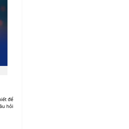
hiết để
âu hỏi