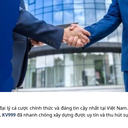
i lý cá cược chính thức và đáng tin cậy nhất tại Việt Nam
,
KV999
đã nhanh chóng xây dựng được uy tín và thu hút s