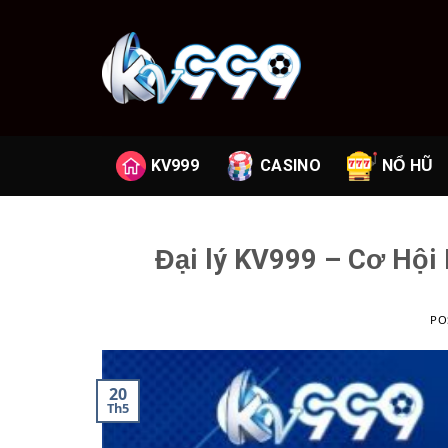
Skip
to
content
KV999
CASINO
NỔ HŨ
Đại lý KV999 – Cơ Hội
PO
20
Th5