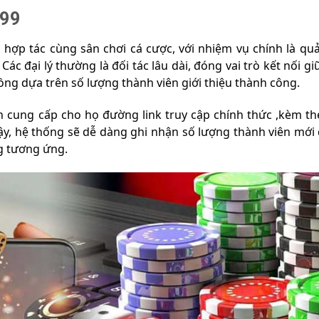
999
hợp tác cùng sân chơi cá cược, với nhiệm vụ chính là qu
ác đại lý thường là đối tác lâu dài, đóng vai trò kết nối g
ồng dựa trên số lượng thành viên giới thiệu thành công.
 cần cung cấp cho họ đường link truy cập chính thức ,kèm th
ậy, hệ thống sẽ dễ dàng ghi nhận số lượng thành viên mới 
g tương ứng.