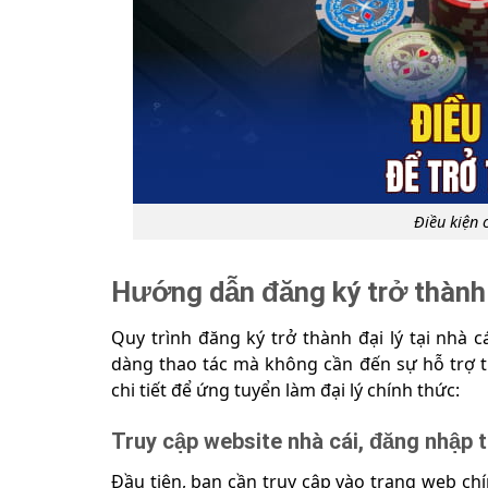
Điều kiện 
Hướng dẫn đăng ký trở thành
Quy trình đăng ký trở thành đại lý tại nhà 
dàng thao tác mà không cần đến sự hỗ trợ t
chi tiết để ứng tuyển làm đại lý chính thức:
Truy cập website nhà cái, đăng nhập 
Đầu tiên, bạn cần truy cập vào trang web ch