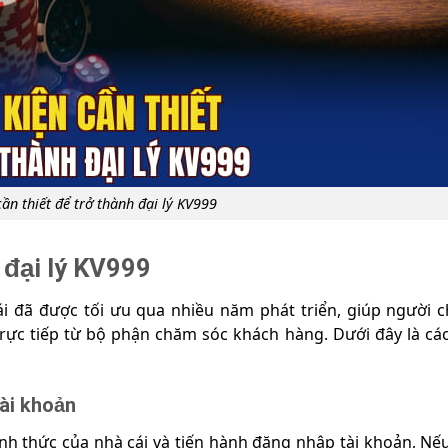
cần thiết để trở thành đại lý KV999
 đại lý KV999
cái đã được tối ưu qua nhiều năm phát triển, giúp người c
rực tiếp từ bộ phận chăm sóc khách hàng. Dưới đây là cá
tài khoản
ính thức của nhà cái và tiến hành đăng nhập tài khoản, Nế