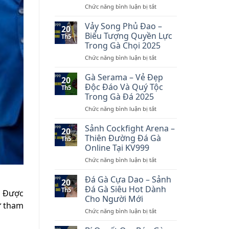
Cựa
ở
Chức năng bình luận bị tắt
Sắt
Bệnh
Hiệu
Marek
Vảy Song Phủ Đao –
20
Quả
Gà
Biểu Tượng Quyền Lực
Th5
Nhất
–
Trong Gà Chọi 2025
2025
Nguyên
Nhân
ở
Chức năng bình luận bị tắt
Và
Vảy
Cách
Song
Gà Serama – Vẻ Đẹp
20
Điều
Phủ
Độc Đáo Và Quý Tộc
Th5
Trị
Đao
Trong Gà Đá 2025
Chuẩn
–
100%
Biểu
ở
Chức năng bình luận bị tắt
Tượng
Gà
Quyền
Serama
Sảnh Cockfight Arena –
20
Lực
–
Thiên Đường Đá Gà
Th5
Trong
Vẻ
Online Tại KV999
Gà
Đẹp
Chọi
Độc
ở
Chức năng bình luận bị tắt
2025
Đáo
Sảnh
Và
Cockfight
Đá Gà Cựa Dao – Sảnh
20
Quý
Arena
Đá Gà Siêu Hot Dành
Th5
Tộc
. Được
–
Cho Người Mới
Trong
Thiên
ự tham
Gà
Đường
ở
Chức năng bình luận bị tắt
Đá
Đá
Đá
2025
Gà
Gà