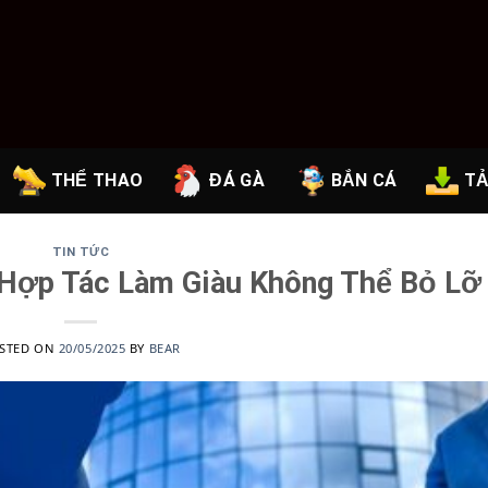
THỂ THAO
ĐÁ GÀ
BẮN CÁ
TẢ
TIN TỨC
 Hợp Tác Làm Giàu Không Thể Bỏ Lỡ
STED ON
20/05/2025
BY
BEAR