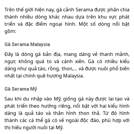
Trên thế giới hiện nay, gà cảnh Serama được phân chia
thành nhiều dòng khác nhau dựa trên khu vực phát
triển và đặc điểm ngoại hình. Một số dòng nổi bật
gồm:
Gà Serama Malaysia
Đây là dòng gà bản địa, mang dáng vẻ thanh mảnh,
ngực không quá to và cánh xiên. Gà có nhiều kiểu
dáng như quả táo, rồng, thon,… và được nuôi phổ biến
nhất tại chính quê hương Malaysia.
Gà Serama Mỹ
Sau khi du nhập vào Mỹ, giống gà này được lai tạo và
phát triển theo hướng riêng, nổi bật với hai kiểu hình
dáng là quả táo và thân hình thon thả. Từ đó hình
thành các cá thể gà có vẻ ngoài độc đáo, phù hợp với
thị hiếu người nuôi tại Mỹ.