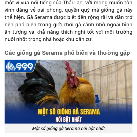
một vị vua nổi tiếng của Thái Lan, với mong muốn tôn
vinh dáng vẻ oai phong, quyền quý mà giống gà này
thể hiện. Gà Serama được biết đến rộng rãi và dần trở
nên phổ biến trong giới chơi gà cảnh nhờ ngoại hình
ấn tượng và khả năng thích nghi tốt với môi trường
nuôi nhốt trong nhà hoặc khu dân cư.
Các giống gà Serama phổ biến và thường gặp
Một số giống gà Serama nổi bật nhất