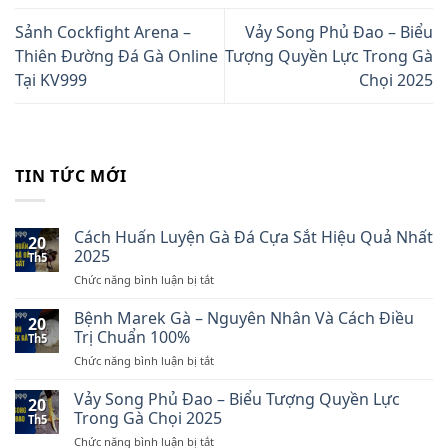
Sảnh Cockfight Arena –
Vảy Song Phủ Đao – Biểu
Thiên Đường Đá Gà Online
Tượng Quyền Lực Trong Gà
Tại KV999
Chọi 2025
TIN TỨC MỚI
Cách Huấn Luyện Gà Đá Cựa Sắt Hiệu Quả Nhất
20
2025
Th5
ở
Chức năng bình luận bị tắt
Cách
Huấn
Bệnh Marek Gà – Nguyên Nhân Và Cách Điều
20
Luyện
Trị Chuẩn 100%
Th5
Gà
Đá
ở
Chức năng bình luận bị tắt
Cựa
Bệnh
Sắt
Marek
Vảy Song Phủ Đao – Biểu Tượng Quyền Lực
20
Hiệu
Gà
Trong Gà Chọi 2025
Th5
Quả
–
Nhất
Nguyên
ở
Chức năng bình luận bị tắt