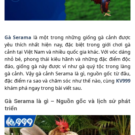
Gà Serama
là một trong những giống gà cảnh được
yêu thích nhất hiện nay, đặc biệt trong giới chơi gà
cảnh tại Việt Nam và nhiều quốc gia khác. Với vóc dáng
nhỏ bé, phong thái kiêu hãnh và những đặc điểm độc
đáo, giống gà này được ví như gà quý tộc trong làng
gà cảnh. Vậy gà cảnh Serama là gì, nguồn gốc từ đâu,
đặc điểm ra sao và chăm sóc như thế nào, cùng
KV999
khám phá ngay trong bài viết sau.
Gà Serama là gì – Nguồn gốc và lịch sử phát
triển