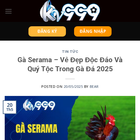
Skip
to
content
ĐĂNG KÝ
ĐĂNG NHẬP
TIN TỨC
Gà Serama – Vẻ Đẹp Độc Đáo Và
Quý Tộc Trong Gà Đá 2025
POSTED ON
20/05/2025
BY
BEAR
20
Th5