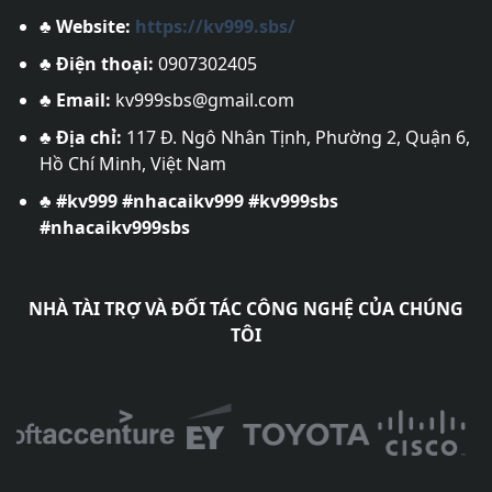
♣ Website:
https://kv999.sbs/
♣ Điện thoại:
0907302405
♣ Email:
kv999sbs@gmail.com
♣ Địa chỉ:
117 Đ. Ngô Nhân Tịnh, Phường 2, Quận 6,
Hồ Chí Minh, Việt Nam
♣ #kv999 #nhacaikv999 #kv999sbs
#nhacaikv999sbs
NHÀ TÀI TRỢ VÀ ĐỐI TÁC CÔNG NGHỆ CỦA CHÚNG
TÔI