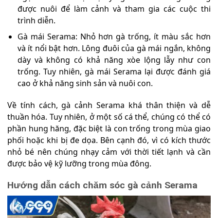
được nuôi để làm cảnh và tham gia các cuộc thi
trình diễn.
Gà mái Serama: Nhỏ hơn gà trống, ít màu sắc hơn
và ít nổi bật hơn. Lông đuôi của gà mái ngắn, không
dày và không có khả năng xòe lộng lẫy như con
trống. Tuy nhiên, gà mái Serama lại được đánh giá
cao ở khả năng sinh sản và nuôi con.
Về tính cách, gà cảnh Serama khá thân thiện và dễ
thuần hóa. Tuy nhiên, ở một số cá thể, chúng có thể có
phần hung hăng, đặc biệt là con trống trong mùa giao
phối hoặc khi bị đe dọa. Bên cạnh đó, vì có kích thước
nhỏ bé nên chúng nhạy cảm với thời tiết lạnh và cần
được bảo vệ kỹ lưỡng trong mùa đông.
Hướng dẫn cách chăm sóc gà cảnh Serama